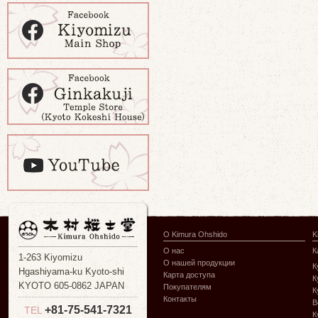
О Kimura Ohshido
K
О нас
К
1-263 Kiyomizu
О нашей продукции
К
Hgashiyama-ku Kyoto-shi
Карта доступа
К
KYOTO 605-0862 JAPAN
Покупателям
К
Контакты
В
+81-75-541-7321
TEL
К