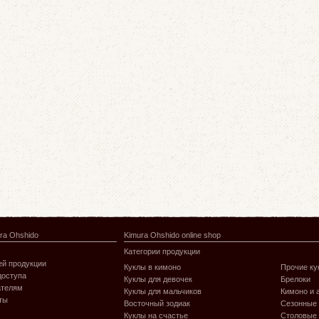
ra Ohshido
Kimura Ohshido online shop
Категории продукции
й продукции
Куклы в кимоно
Прочие ку
доступа
Куклы для девочек
Брелоки
ателям
Куклы для мальчиков
Кимоно и 
ты
Восточный зодиак
Сезонные
Куклы на счастье
Столовые