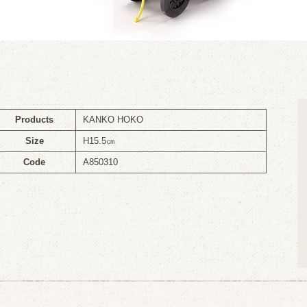
Products
KANKO HOKO
Size
H15.5㎝
Code
A850310