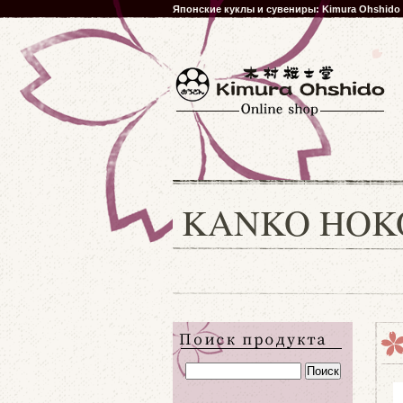
Японские куклы и сувениры: Kimura Ohshido
KANKO HOK