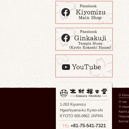
О Kimu
О нас
1-263 Kiyomizu
О наше
Hgashiyama-ku Kyoto-shi
Карта 
KYOTO 605-0862 JAPAN
Покуп
Контак
+81-75-541-7321
TEL