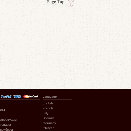
Language
English
French
клы
Italy
Spanish
аксессуары
Germany
 товары
Chinese
 приборы