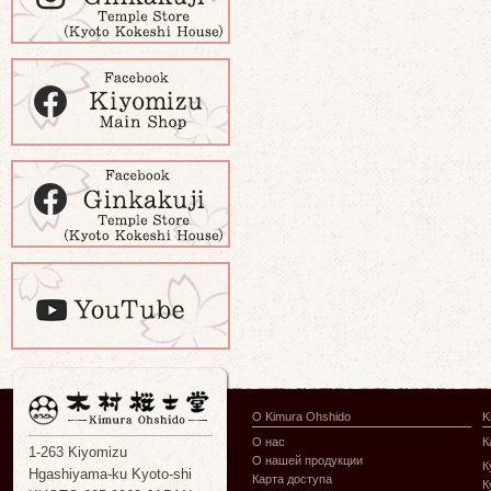
О Kimura Ohshido
K
О нас
К
1-263 Kiyomizu
О нашей продукции
К
Hgashiyama-ku Kyoto-shi
Карта доступа
К