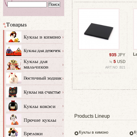
L
935
JPY
5
≒
USD
ART.NO :B21
Products Lineup
Куклы в кимоно
К