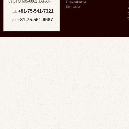
KYOTO 605-0862 JAPAN
Покупателям
К
Контакты
В
+81-75-541-7321
TEL
К
К
+81-75-561-6687
FAX