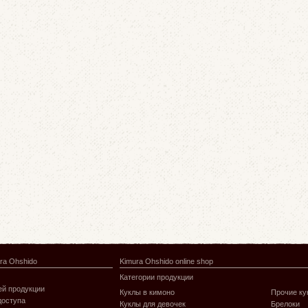
ra Ohshido
Kimura Ohshido online shop
Категории продукции
й продукции
Куклы в кимоно
Прочие ку
доступа
Куклы для девочек
Брелоки