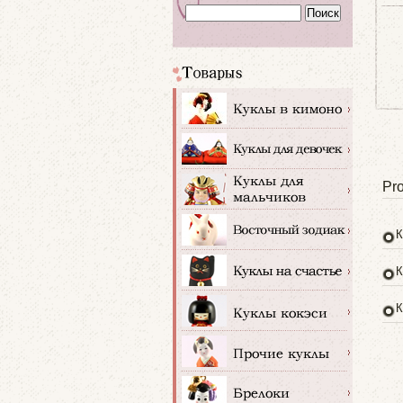
Pro
К
К
К