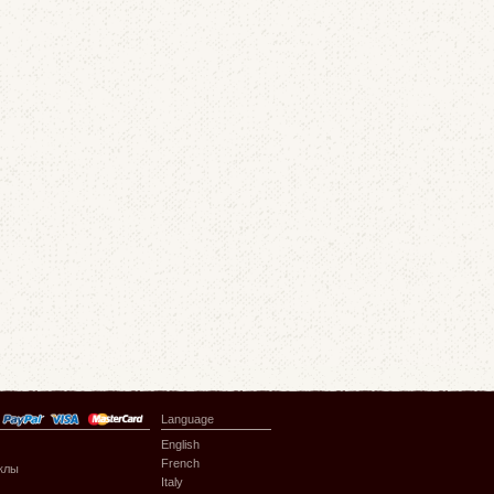
Language
English
French
клы
Italy