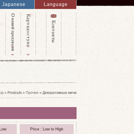
Japanese
Language
English
French
Italy
Spanish
Germany
Chinese
Russian
Taiwanese
Korean
op
» Prodcuts »
Прочее
» Декоративные мечи
 Low
Price : Low to High