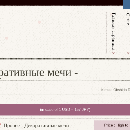
ративные мечи -
Kimura Ohshido T
(in case of 1 USD = 157 JPY)
Прочее - Декоративные мечи -
Price : High to