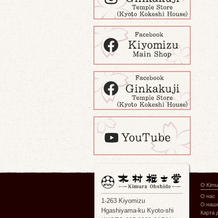
О Kimu
О нас
1-263 Kiyomizu
О наше
Hgashiyama-ku Kyoto-shi
Карта 