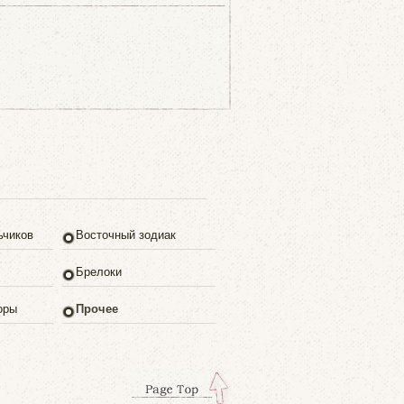
ьчиков
Восточный зодиак
Брелоки
оры
Прочее