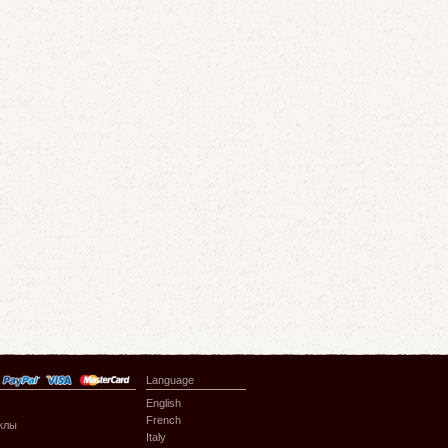
Language
English
French
клы
Italy