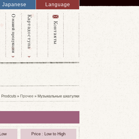
Japanese
Language
English
French
Italy
Spanish
Germany
Chinese
Russian
Taiwanese
Korean
 Prodcuts »
Прочее
» Музыкальные шкатулки
 Low
Price : Low to High