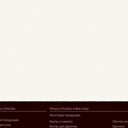
ra Ohshido
Kimura Ohshido online shop
Категории продукции
й продукции
Куклы в кимоно
Прочие ку
доступа
Куклы для девочек
Брелоки