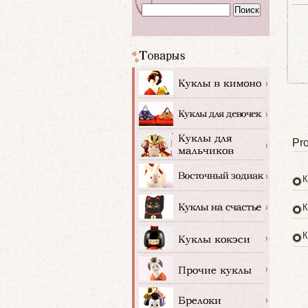
Pro
К
К
К