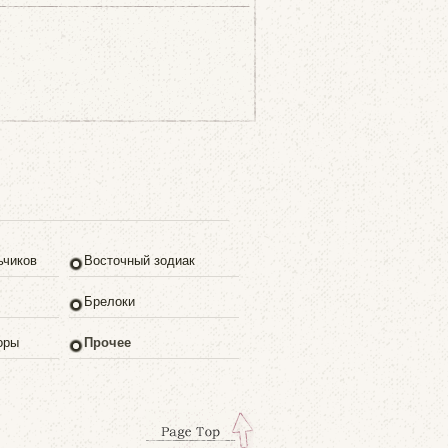
ьчиков
Восточный зодиак
Брелоки
оры
Прочее