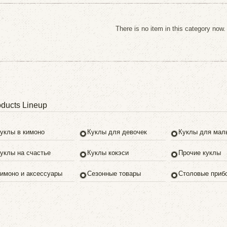
There is no item in this category now.
ducts Lineup
уклы в кимоно
Куклы для девочек
Куклы для мал
уклы на счастье
Куклы кокэси
Прочие куклы
имоно и аксессуары
Сезонные товары
Столовые приб