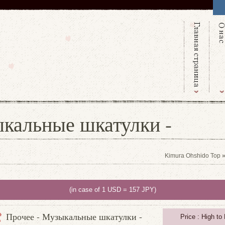
ыкальные шкатулки -
Kimura Ohshido Top
»
(in case of 1 USD = 157 JPY)
Прочее - Музыкальные шкатулки -
Price : High to