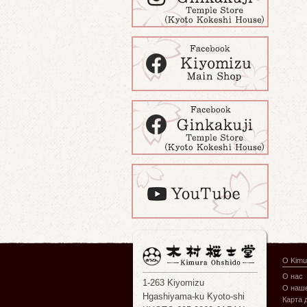
О Kimu
О нас
1-263 Kiyomizu
О наше
Hgashiyama-ku Kyoto-shi
Карта 