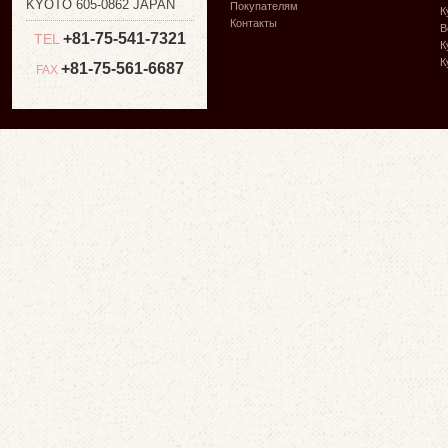
KYOTO 605-0862 JAPAN
Покупателям
К
Контакты
В
+81-75-541-7321
TEL
К
К
+81-75-561-6687
FAX