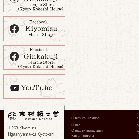
О Kimura Ohshido
K
О нас
К
1-263 Kiyomizu
О нашей продукции
К
Hgashiyama-ku Kyoto-shi
Карта доступа
К