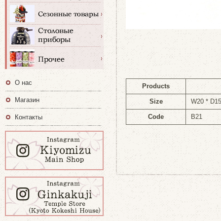
О нас
Products
Магазин
Size
W20 * D1
Code
B21
Контакты