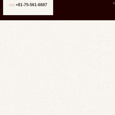
К
+81-75-561-6687
FAX