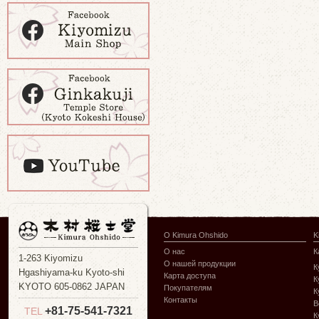
О Kimura Ohshido
K
О нас
К
1-263 Kiyomizu
О нашей продукции
К
Hgashiyama-ku Kyoto-shi
Карта доступа
К
KYOTO 605-0862 JAPAN
Покупателям
К
Контакты
В
+81-75-541-7321
TEL
К