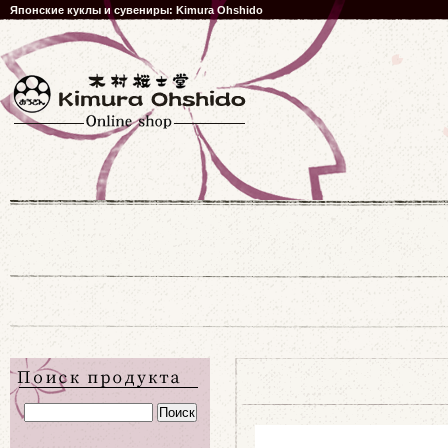
Японские куклы и сувениры: Kimura Ohshido