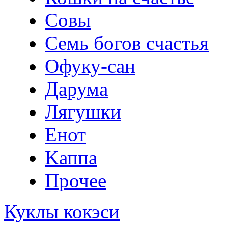
Совы
Семь богов счастья
Офуку-сан
Дарума
Лягушки
Eнот
Kаппа
Прочее
Куклы кокэси