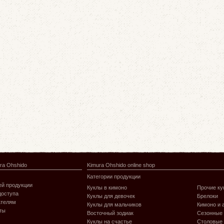
ra Ohshido
Kimura Ohshido online shop
Категории продукции
й продукции
Куклы в кимоно
Прочие ку
доступа
Куклы для девочек
Брелоки
ателям
Куклы для мальчиков
Кимоно и 
ты
Восточный зодиак
Сезонные
Куклы на счастье
Столовые