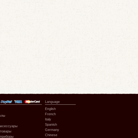
Language
English
French
клы
Italy
Spanish
аксессуары
Germany
 товары
Chinese
 приборы