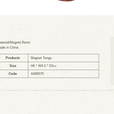
aterial/Magnet,Resin
ade in China
Products
Magnet Tengu
Size
H6 * W4.5 * D3㎝
Code
A690075