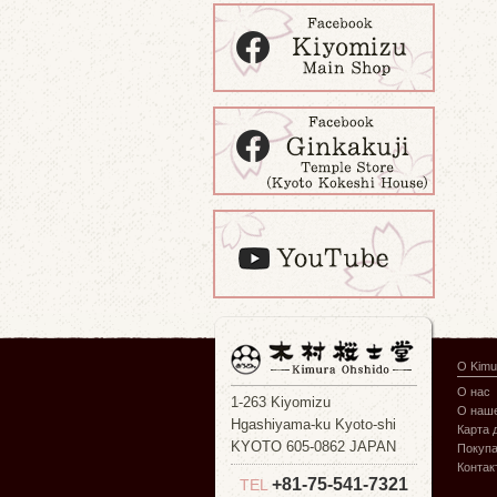
О Kimu
О нас
1-263 Kiyomizu
О наше
Hgashiyama-ku Kyoto-shi
Карта 
KYOTO 605-0862 JAPAN
Покуп
Контак
+81-75-541-7321
TEL