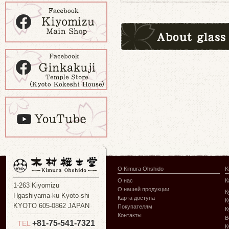
О Kimura Ohshido
K
О нас
К
1-263 Kiyomizu
О нашей продукции
К
Hgashiyama-ku Kyoto-shi
Карта доступа
К
KYOTO 605-0862 JAPAN
Покупателям
К
Контакты
В
+81-75-541-7321
TEL
К