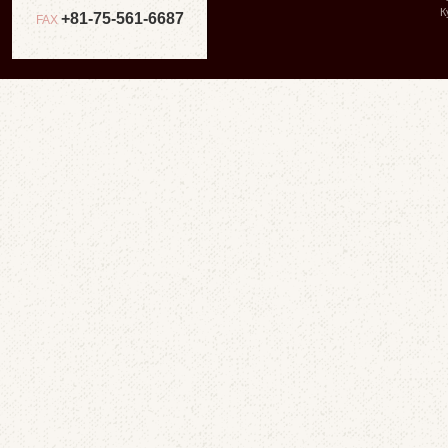
К
+81-75-561-6687
FAX