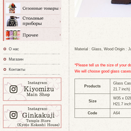
О нас
Material : Glass, Wood Origin : J
Магазин
*Please tell us the size of your do
Контакты
We will choose good glass cases f
Glass Case
Products
21.7 inch)
W35 x D28
Size
H21.7 inc
Code
A64