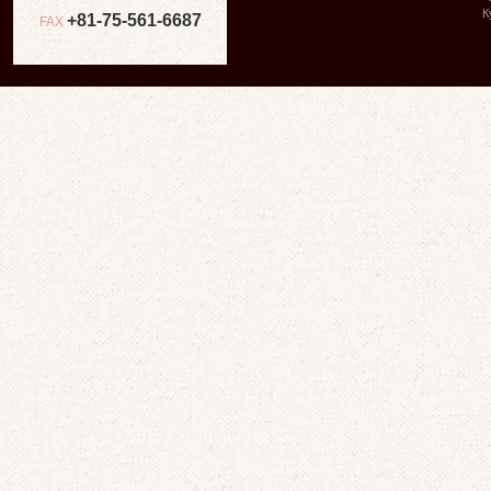
К
+81-75-561-6687
FAX