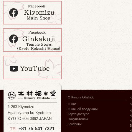
О Kimura Ohshido
K
О нас
К
1-263 Kiyomizu
О нашей продукции
К
Hgashiyama-ku Kyoto-shi
Карта доступа
К
KYOTO 605-0862 JAPAN
Покупателям
К
Контакты
В
+81-75-541-7321
TEL
К