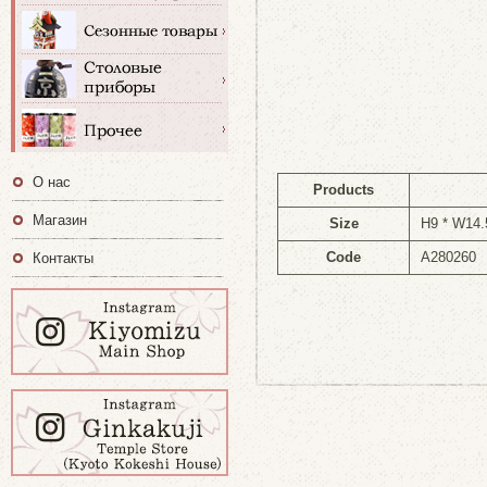
О нас
Products
Магазин
Size
H9 * W14
Code
A280260
Контакты