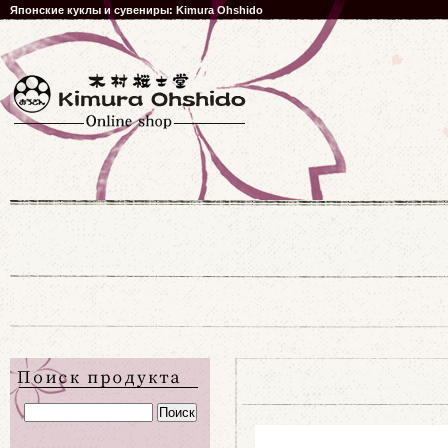
Японские куклы и сувениры: Kimura Ohshido