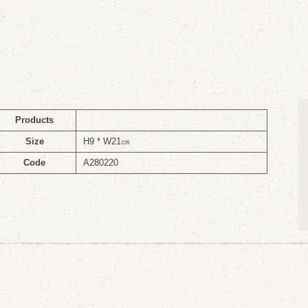
Products
Size
H9 * W21㎝
Code
A280220