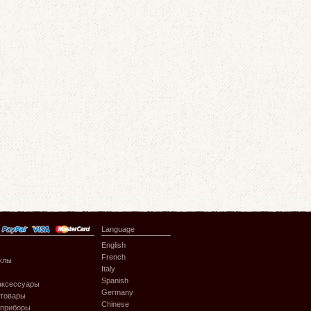
Language
English
French
клы
Italy
Spanish
аксессуары
Germany
 товары
Chinese
 приборы