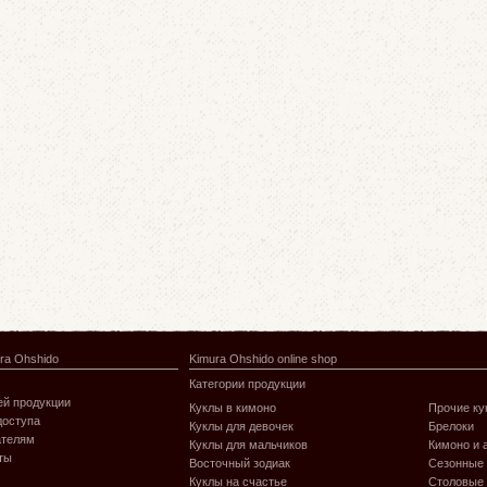
ra Ohshido
Kimura Ohshido online shop
Категории продукции
й продукции
Куклы в кимоно
Прочие ку
доступа
Куклы для девочек
Брелоки
ателям
Куклы для мальчиков
Кимоно и 
ты
Восточный зодиак
Сезонные
Куклы на счастье
Столовые