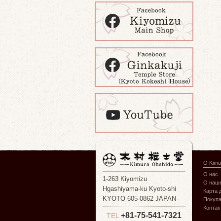
О Kimu
О нас
1-263 Kiyomizu
О наше
Hgashiyama-ku Kyoto-shi
Карта 
KYOTO 605-0862 JAPAN
Покуп
Контак
+81-75-541-7321
TEL