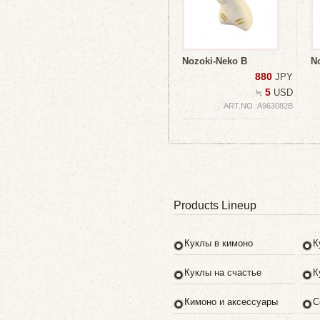
Nozoki-Neko B
N
880
JPY
5
≒
USD
ART.NO :A963082B
Products Lineup
Куклы в кимоно
К
Куклы на счастье
К
Кимоно и аксессуары
С