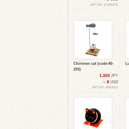
ART.NO :A240027b
Chirimen cat (code:40-
L
255)
1,320
JPY
8
≒
USD
ART.NO :A963014