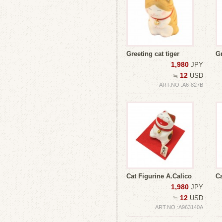
Greeting cat tiger
Gr
1,980
JPY
12
≒
USD
ART.NO :A6-827B
Cat Figurine A.Calico
Ca
1,980
JPY
12
≒
USD
ART.NO :A963140A