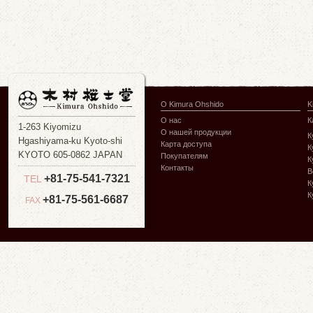
О Kimura Ohshido
K
О нас
К
1-263 Kiyomizu
О нашей продукции
К
Hgashiyama-ku Kyoto-shi
Карта доступа
К
KYOTO 605-0862 JAPAN
Покупателям
К
Контакты
В
+81-75-541-7321
TEL
К
К
+81-75-561-6687
FAX