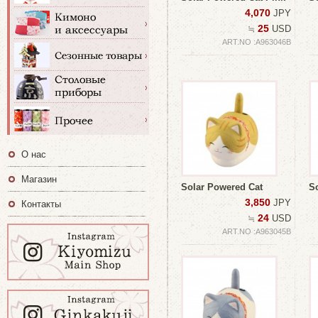
4,070
JPY
25
≒
USD
ART.NO :A963046B
О нас
Магазин
Solar Powered Cat
S
3,850
JPY
Контакты
24
≒
USD
ART.NO :A963045B