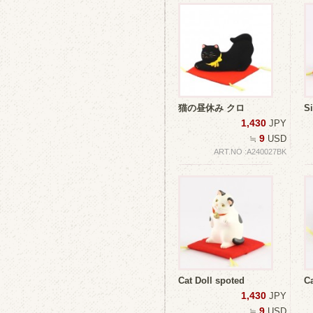
猫の昼休み クロ
S
1,430
JPY
9
≒
USD
ART.NO :A240027BK
Cat Doll spoted
Ca
1,430
JPY
9
≒
USD