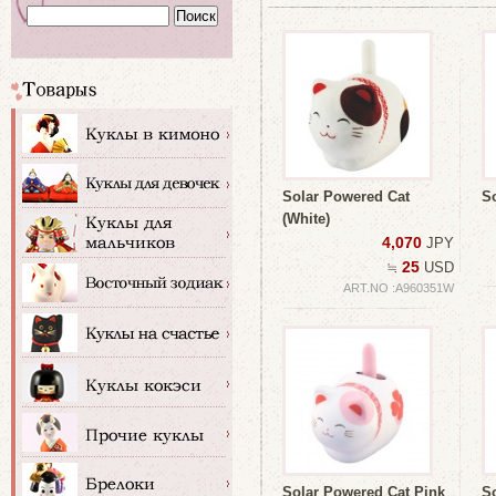
Solar Powered Cat
S
(White)
4,070
JPY
25
≒
USD
ART.NO :A960351W
Solar Powered Cat Pink
S