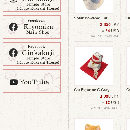
Solar Powered Cat
D
3,850
JPY
24
≒
USD
ART.NO :A963045E
Cat Figurine C.Gray
C
1,980
JPY
12
≒
USD
ART.NO :A963140C