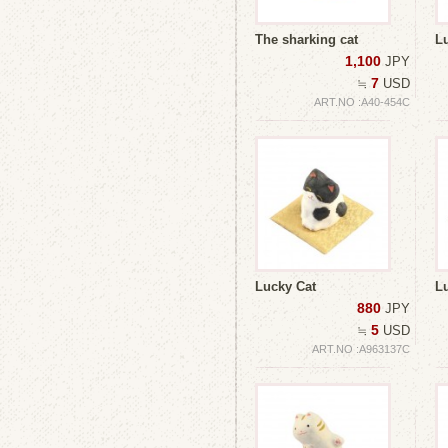
The sharking cat
L
1,100
JPY
7
≒
USD
ART.NO :A40-454C
Lucky Cat
L
880
JPY
5
≒
USD
ART.NO :A963137C