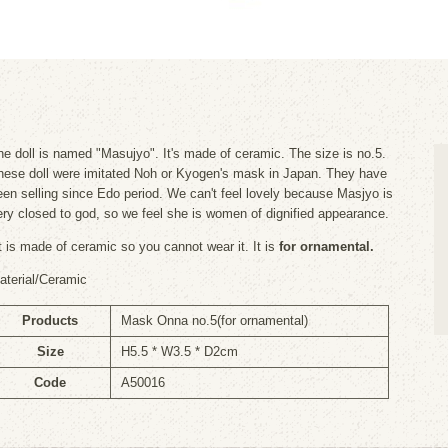
he doll is named "Masujyo". It's made of ceramic. The size is no.5.
hese doll were imitated Noh or Kyogen's mask in Japan. They have
een selling since Edo period. We can't feel lovely because Masjyo is
ery closed to god, so we feel she is women of dignified appearance.
It is made of ceramic so you cannot wear it. It is
for ornamental.
aterial/Ceramic
Products
Mask Onna no.5(for ornamental)
Size
H5.5 * W3.5 * D2cm
Code
A50016