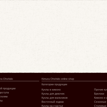
ra Ohshido
Kimura Ohshido online shop
Категории продукции
й продукции
Куклы в кимоно
Прочие ку
доступа
Куклы для девочек
Брелоки
ателям
Куклы для мальчиков
Кимоно и 
ты
Восточный зодиак
Сезонные
Куклы на счастье
Столовые