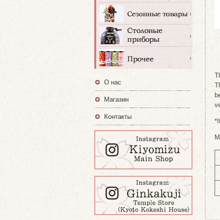
T
О нас
T
b
Магазин
v
Контакты
*
M