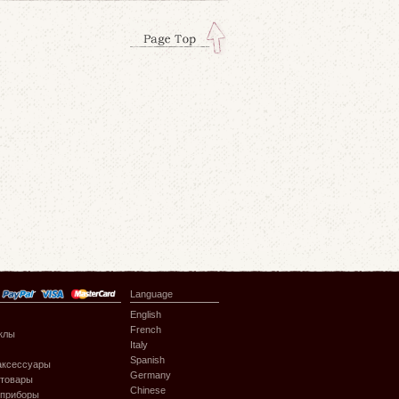
Language
English
French
клы
Italy
Spanish
аксессуары
Germany
 товары
Chinese
 приборы