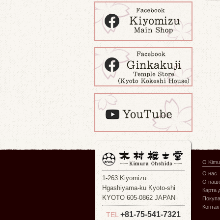
О Kimu
О нас
1-263 Kiyomizu
О наше
Hgashiyama-ku Kyoto-shi
Карта 
KYOTO 605-0862 JAPAN
Покуп
Контак
+81-75-541-7321
TEL