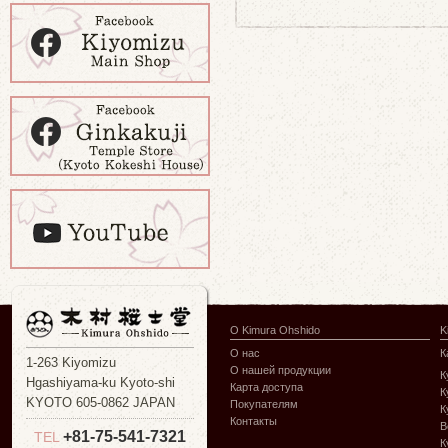
О Kimura Ohshido
K
О нас
К
1-263 Kiyomizu
О нашей продукции
К
Hgashiyama-ku Kyoto-shi
Карта доступа
К
KYOTO 605-0862 JAPAN
Покупателям
К
Контакты
В
+81-75-541-7321
TEL
К