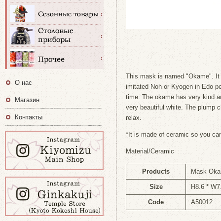
This mask is named "Okame". It
О нас
imitated Noh or Kyogen in Edo pe
time. The okame has very kind and
Магазин
very beautiful white. The plump
Контакты
relax.
*It is made of ceramic so you can
Material/Ceramic
Products
Mask Okam
Size
H8.6 * W7
Code
A50012