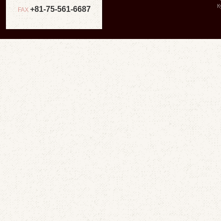
К
+81-75-561-6687
FAX