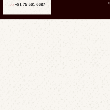
К
+81-75-561-6687
FAX