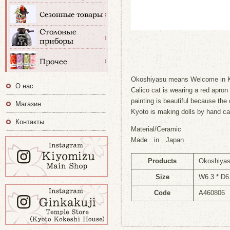
Okoshiyasu means Welcome in Ky
О нас
Calico cat is wearing a red apron 
painting is beautiful because the
Магазин
Kyoto is making dolls by hand car
Контакты
Material/Ceramic
Made in Japan
Products
Okoshiyas
Size
W6.3 * D6
Code
A460806