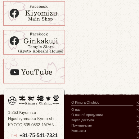
О Kimura Ohshido
K
О нас
К
1-263 Kiyomizu
О нашей продукции
К
Hgashiyama-ku Kyoto-shi
Карта доступа
К
KYOTO 605-0862 JAPAN
Покупателям
К
Контакты
В
+81-75-541-7321
TEL
К