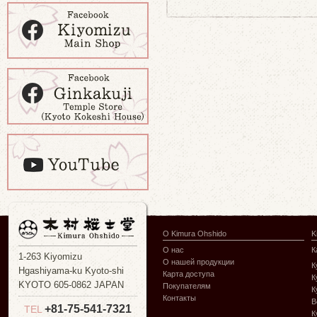
О Kimura Ohshido
K
О нас
К
1-263 Kiyomizu
О нашей продукции
К
Hgashiyama-ku Kyoto-shi
Карта доступа
К
KYOTO 605-0862 JAPAN
Покупателям
К
Контакты
В
+81-75-541-7321
TEL
К