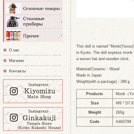
This doll is named "Monk(Yosou)
О нас
in Kyoto. The doll express monk g
a woven hat and wooden stick.
Магазин
Material/Ceramic・Wood
Контакты
Made in Japan
Weight(with a package)：280ｇ
Products
Monk（Yo
Size
W9 * D7.8
Weight
260g
Code
A460799