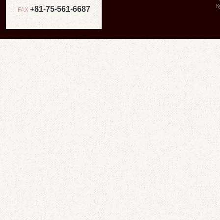
К
+81-75-561-6687
FAX