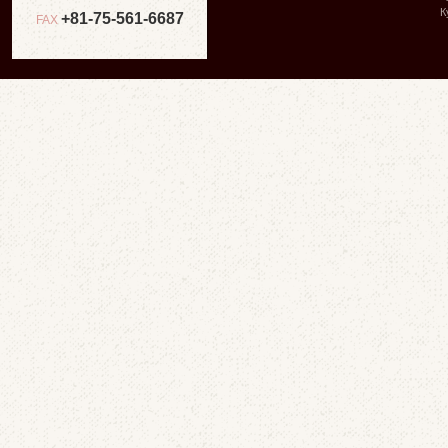
К
+81-75-561-6687
FAX