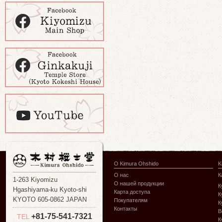
О Kimura Ohshido
K
О нас
К
1-263 Kiyomizu
О нашей продукции
К
Hgashiyama-ku Kyoto-shi
Карта доступа
К
KYOTO 605-0862 JAPAN
Покупателям
К
Контакты
В
+81-75-541-7321
TEL
К