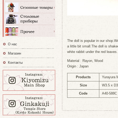
The doll is popular in our shop.We
О нас
a little bit small.The doll is sha
white rabbit under the red leaves.
Магазин
Material : Rayon, Wood
Контакты
Origin : Japan
Products
Yurayura 
Size
W3.5 x D3
Code
A40-588C