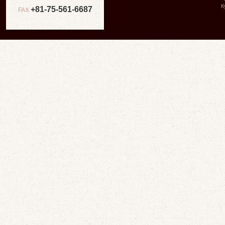
К
+81-75-561-6687
FAX