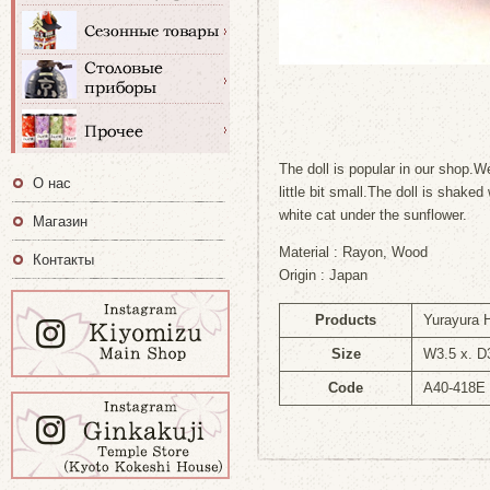
The doll is popular in our shop.We
О нас
little bit small.The doll is shake
white cat under the sunflower.
Магазин
Material : Rayon, Wood
Контакты
Origin : Japan
Products
Yurayura 
Size
W3.5 x. D
Code
A40-418E