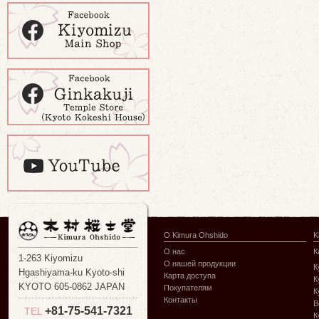
О Kimura Ohshido
K
О нас
К
1-263 Kiyomizu
О нашей продукции
К
Hgashiyama-ku Kyoto-shi
Карта доступа
К
KYOTO 605-0862 JAPAN
Покупателям
К
Контакты
В
+81-75-541-7321
TEL
К