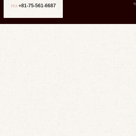
К
+81-75-561-6687
FAX