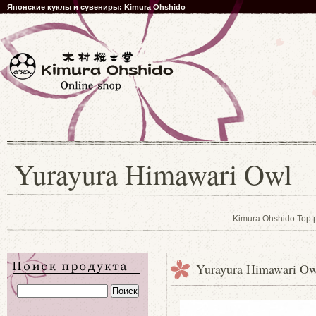
Японские куклы и сувениры: Kimura Ohshido
Yurayura Himawari Owl
Kimura Ohshido Top 
Yurayura Himawari Ow