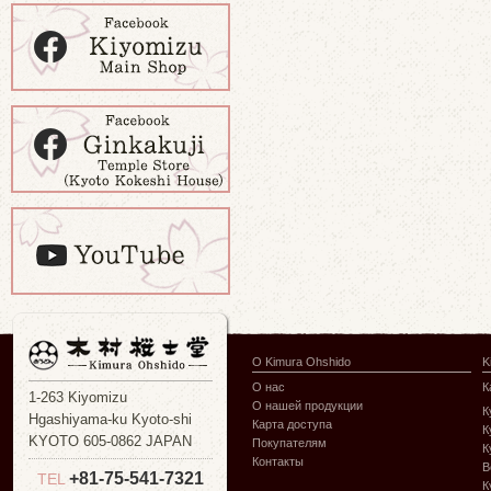
О Kimura Ohshido
K
О нас
К
1-263 Kiyomizu
О нашей продукции
К
Hgashiyama-ku Kyoto-shi
Карта доступа
К
KYOTO 605-0862 JAPAN
Покупателям
К
Контакты
В
+81-75-541-7321
TEL
К