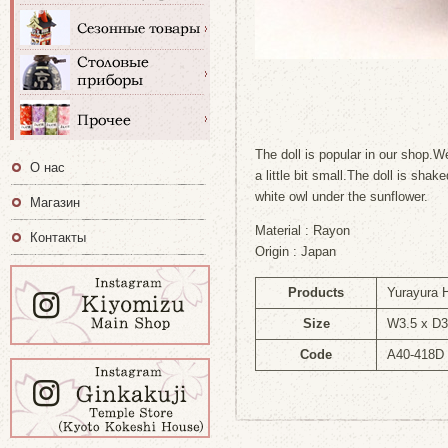
The doll is popular in our shop.We
О нас
a little bit small.The doll is sha
white owl under the sunflower.
Магазин
Material : Rayon
Контакты
Origin : Japan
Products
Yurayura 
Size
W3.5 x D3
Code
A40-418D