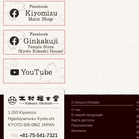
О Kimura Ohshido
K
О нас
К
1-263 Kiyomizu
О нашей продукции
К
Hgashiyama-ku Kyoto-shi
Карта доступа
К
KYOTO 605-0862 JAPAN
Покупателям
К
Контакты
В
+81-75-541-7321
TEL
К