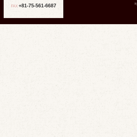
К
+81-75-561-6687
FAX