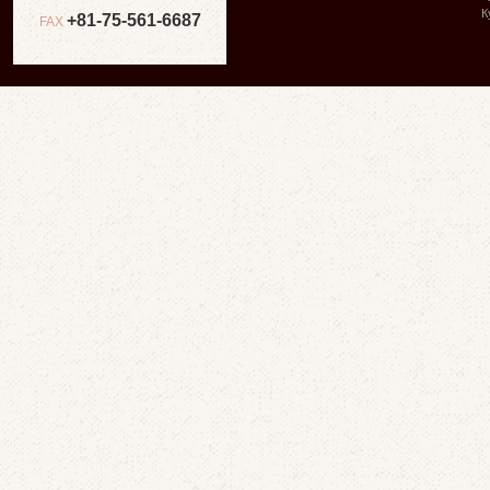
К
+81-75-561-6687
FAX