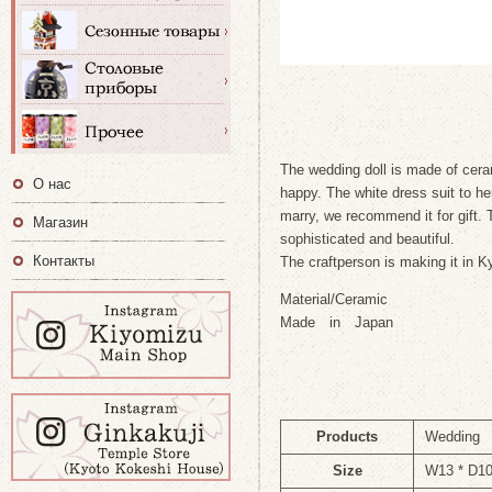
The wedding doll is made of cer
О нас
happy. The white dress suit to her
marry, we recommend it for gift. T
Магазин
sophisticated and beautiful.
Контакты
The craftperson is making it in K
Material/Ceramic
Made in Japan
Products
Wedding 
Size
W13 * D1