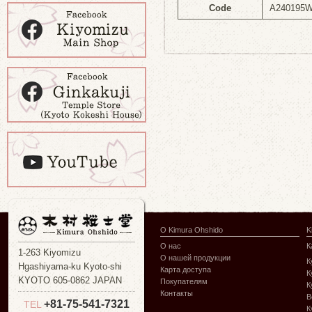
Code
A240195
О Kimura Ohshido
K
О нас
К
1-263 Kiyomizu
О нашей продукции
К
Hgashiyama-ku Kyoto-shi
Карта доступа
К
KYOTO 605-0862 JAPAN
Покупателям
К
Контакты
В
+81-75-541-7321
TEL
К