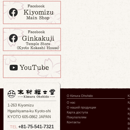
О Kimura Ohshido
K
О нас
К
1-263 Kiyomizu
О нашей продукции
К
Hgashiyama-ku Kyoto-shi
Карта доступа
К
KYOTO 605-0862 JAPAN
Покупателям
К
Контакты
В
+81-75-541-7321
TEL
К