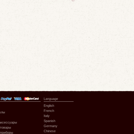
Language
English
French
клы
Italy
Spanish
аксессуары
Germany
 товары
Chinese
 приборы