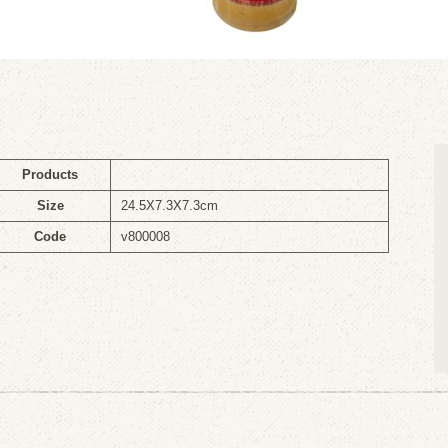
Products
Size
24.5X7.3X7.3cm
Code
v800008