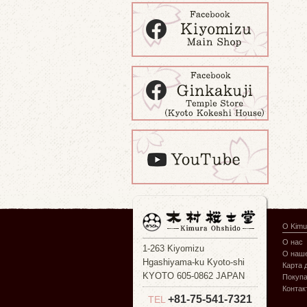
О Kimu
О нас
1-263 Kiyomizu
О наше
Hgashiyama-ku Kyoto-shi
Карта 
KYOTO 605-0862 JAPAN
Покуп
Контак
+81-75-541-7321
TEL