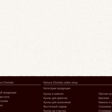
ra Ohshido
Kimura Ohshido online shop
Категории продукции
й продукции
Куклы в кимоно
Прочие ку
доступа
Куклы для девочек
Брелоки
ателям
Куклы для мальчиков
Кимоно и 
ты
Восточный зодиак
Сезонные
Куклы на счастье
Столовые