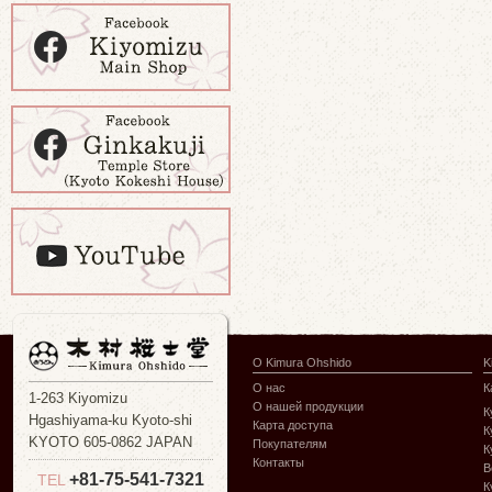
О Kimura Ohshido
K
О нас
К
1-263 Kiyomizu
О нашей продукции
К
Hgashiyama-ku Kyoto-shi
Карта доступа
К
KYOTO 605-0862 JAPAN
Покупателям
К
Контакты
В
+81-75-541-7321
TEL
К