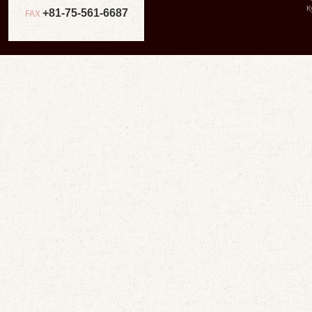
К
+81-75-561-6687
FAX