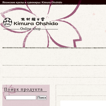
Японские куклы и сувениры: Kimura Ohshido