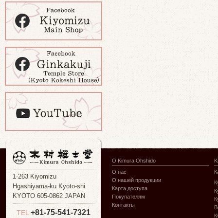
О Kimura Ohshido
K
О нас
К
1-263 Kiyomizu
О нашей продукции
К
Hgashiyama-ku Kyoto-shi
Карта доступа
К
KYOTO 605-0862 JAPAN
Покупателям
К
Контакты
В
+81-75-541-7321
TEL
К