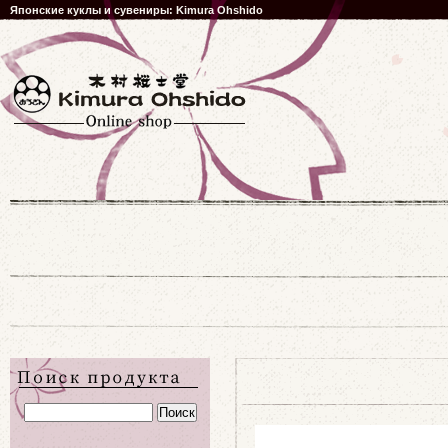
Японские куклы и сувениры: Kimura Ohshido