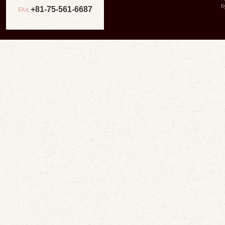
К
+81-75-561-6687
FAX