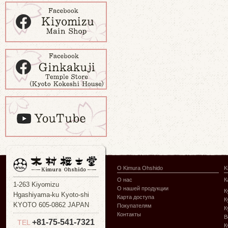
О Kimura Ohshido
K
О нас
К
1-263 Kiyomizu
О нашей продукции
К
Hgashiyama-ku Kyoto-shi
Карта доступа
К
KYOTO 605-0862 JAPAN
Покупателям
К
Контакты
В
+81-75-541-7321
TEL
К