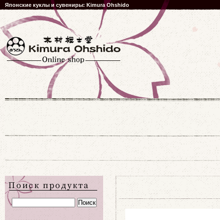
Японские куклы и сувениры: Kimura Ohshido