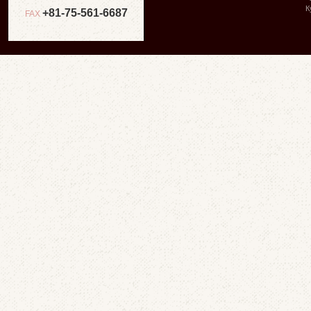
К
+81-75-561-6687
FAX