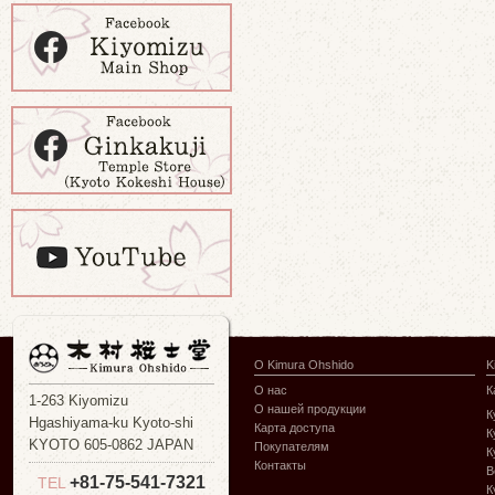
О Kimura Ohshido
K
О нас
К
1-263 Kiyomizu
О нашей продукции
К
Hgashiyama-ku Kyoto-shi
Карта доступа
К
KYOTO 605-0862 JAPAN
Покупателям
К
Контакты
В
+81-75-541-7321
TEL
К