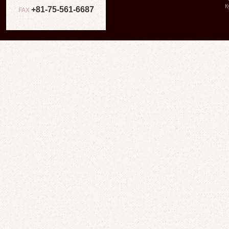
К
+81-75-561-6687
FAX