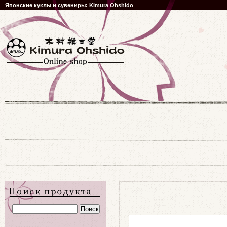
Японские куклы и сувениры: Kimura Ohshido