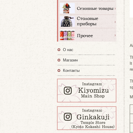
A
О нас
T
Магазин
I
r
Контакты
T
s
M