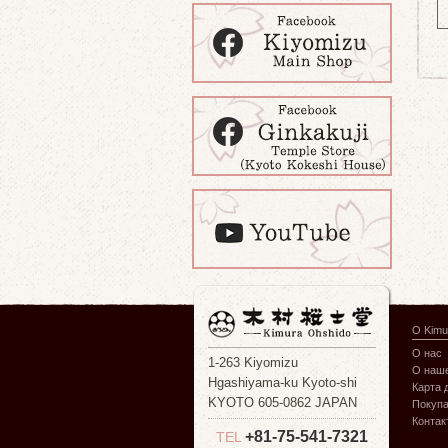
О Kimu
О нас
1-263 Kiyomizu
О наше
Hgashiyama-ku Kyoto-shi
Карта 
KYOTO 605-0862 JAPAN
Покуп
Контак
+81-75-541-7321
TEL