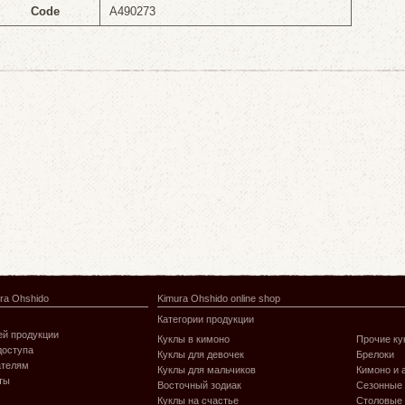
Code
A490273
ra Ohshido
Kimura Ohshido online shop
Категории продукции
й продукции
Куклы в кимоно
Прочие ку
доступа
Куклы для девочек
Брелоки
ателям
Куклы для мальчиков
Кимоно и 
ты
Восточный зодиак
Сезонные
Куклы на счастье
Столовые