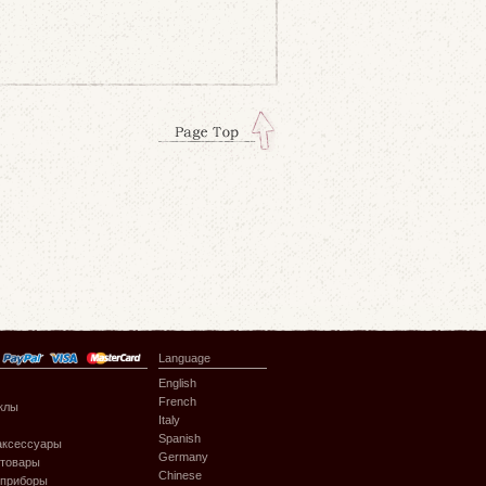
Language
English
French
клы
Italy
Spanish
аксессуары
Germany
 товары
Chinese
 приборы