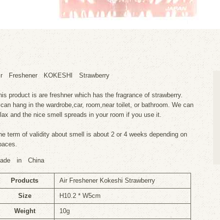
ir Freshener KOKESHI Strawberry
his product is are freshner which has the fragrance of strawberry.
t can hang in the wardrobe,car, room,near toilet, or bathroom. We can
elax and the nice smell spreads in your room if you use it.
he term of validity about smell is about 2 or 4 weeks depending on
paces.
ade in China
Products
Air Freshener Kokeshi Strawberry
Size
H10.2 * W5cm
Weight
10g