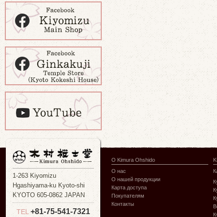
О Kimura Ohshido
K
О нас
К
1-263 Kiyomizu
О нашей продукции
К
Hgashiyama-ku Kyoto-shi
Карта доступа
К
KYOTO 605-0862 JAPAN
Покупателям
К
Контакты
В
+81-75-541-7321
TEL
К