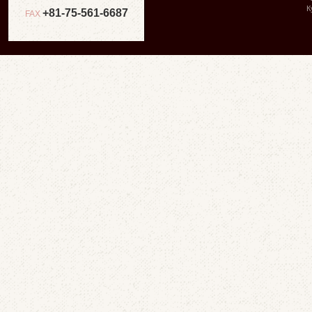
К
+81-75-561-6687
FAX