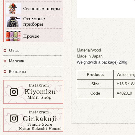
Material/wood
О нас
Made in Japan
Магазин
Weight(with a package):200g
Контакты
Products
Welcoming
Size
H13.5 * W
Code
A402010