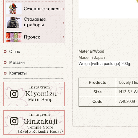
Material/Wood
О нас
Made in Japan
Магазин
Weight(with a package):200g
Контакты
Products
Lovely Hea
Size
H13.5 * W
Code
A402009