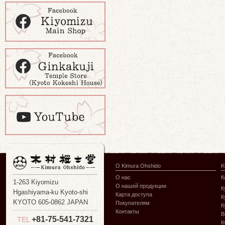
О Kimura Ohshido
K
О нас
К
1-263 Kiyomizu
О нашей продукции
К
Hgashiyama-ku Kyoto-shi
Карта доступа
К
KYOTO 605-0862 JAPAN
Покупателям
К
Контакты
В
+81-75-541-7321
TEL
К