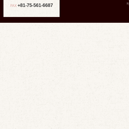
К
+81-75-561-6687
FAX