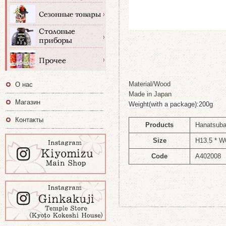
Material/Wood
О нас
Made in Japan
Магазин
Weight(with a package):200g
Контакты
Products
Hanatsuba
Size
H13.5 * W
Code
A402008