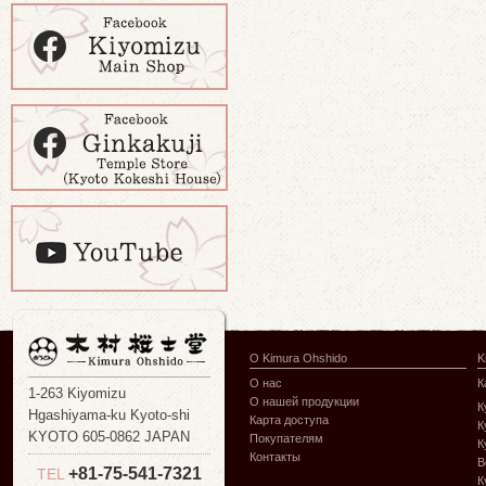
О Kimura Ohshido
K
О нас
К
1-263 Kiyomizu
О нашей продукции
К
Hgashiyama-ku Kyoto-shi
Карта доступа
К
KYOTO 605-0862 JAPAN
Покупателям
К
Контакты
В
+81-75-541-7321
TEL
К