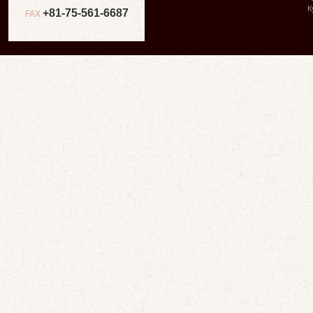
К
+81-75-561-6687
FAX