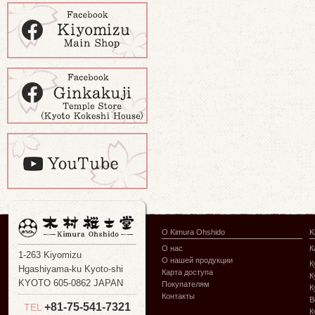
О Kimura Ohshido
K
О нас
К
1-263 Kiyomizu
О нашей продукции
К
Hgashiyama-ku Kyoto-shi
Карта доступа
К
KYOTO 605-0862 JAPAN
Покупателям
К
Контакты
В
+81-75-541-7321
TEL
К