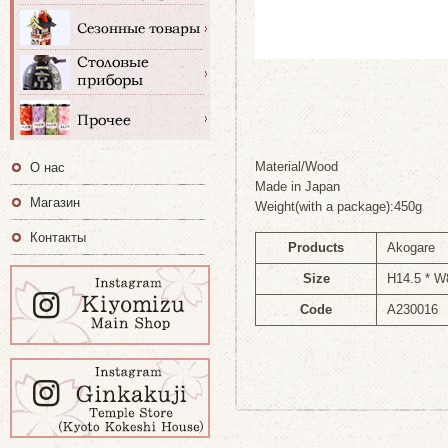
Material/Wood
О нас
Made in Japan
Магазин
Weight(with a package):450g
Контакты
Products
Akogare
Size
H14.5 * W
Code
A230016