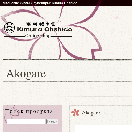
Японские куклы и сувениры: Kimura Ohshido
Akogare
Akogare