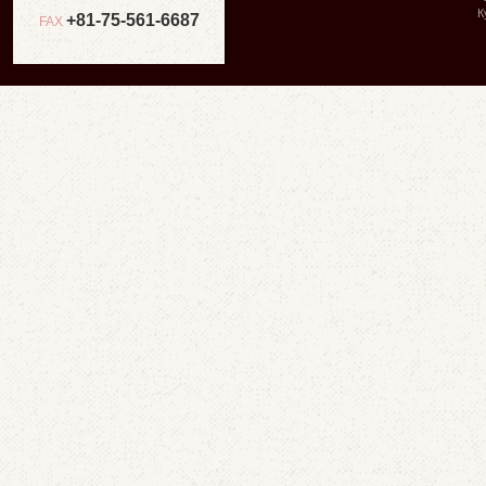
К
+81-75-561-6687
FAX