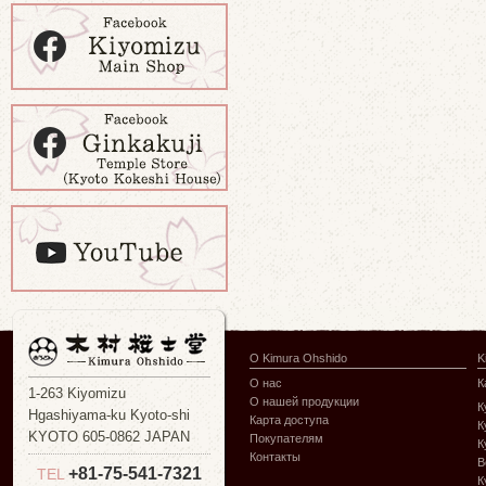
О Kimura Ohshido
K
О нас
К
1-263 Kiyomizu
О нашей продукции
К
Hgashiyama-ku Kyoto-shi
Карта доступа
К
KYOTO 605-0862 JAPAN
Покупателям
К
Контакты
В
+81-75-541-7321
TEL
К