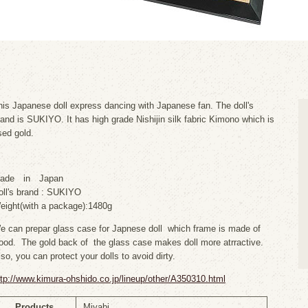
his Japanese doll express dancing with Japanese fan. The doll's
rand is SUKIYO. It has high grade Nishijin silk fabric Kimono which is
sed gold.
ade in Japan
oll's brand : SUKIYO
eight(with a package):1480g
e can prepar glass case for Japnese doll which frame is made of
ood. The gold back of the glass case makes doll more atrractive.
lso, you can protect your dolls to avoid dirty.
ttp://www.kimura-ohshido.co.jp/lineup/other/A350310.html
Products
Miyabi