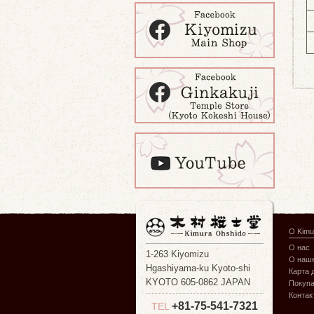
О Kimu
О нас
1-263 Kiyomizu
О наше
Hgashiyama-ku Kyoto-shi
Карта 
KYOTO 605-0862 JAPAN
Покуп
Контак
+81-75-541-7321
TEL