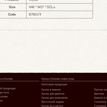
Size
H46 * W27 * D21㎝
Code
B780174
ra Ohshido
Kimura Ohshido online shop
Категории продукции
й продукции
Куклы в кимоно
Прочие ку
доступа
Куклы для девочек
Брелоки
ателям
Куклы для мальчиков
Кимоно и 
ты
Восточный зодиак
Сезонные
Куклы на счастье
Столовые