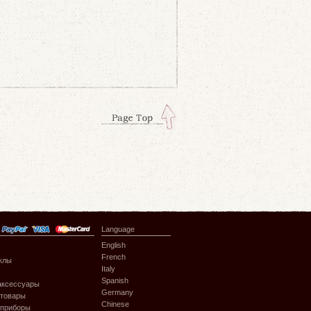
Language
English
French
клы
Italy
Spanish
аксессуары
Germany
 товары
Chinese
 приборы