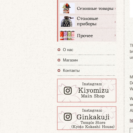
T
О нас
b
u
Магазин
Контакты
M
D
W
W
w
A
h