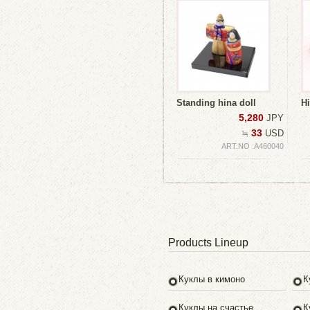
Standing hina doll
Hi
5,280
JPY
33
≒
USD
ART.NO :A460040
Products Lineup
Куклы в кимоно
К
Куклы на счастье
К