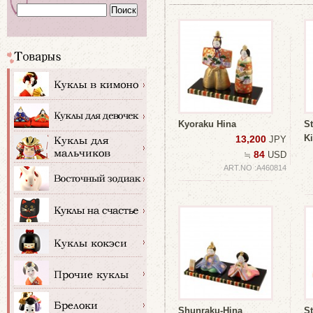
Kyoraku Hina
St
K
13,200
JPY
84
≒
USD
ART.NO :A460814
Shunraku-Hina
St