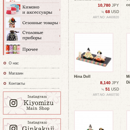
co
10,780
JPY
68
≒
USD
ART.NO :A460820
О нас
Магазин
Hina Doll
Mi
Di
8,140
JPY
Контакты
51
≒
USD
ART.NO :A460730