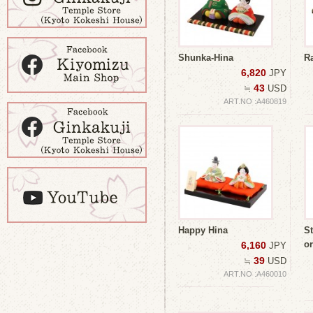
Shunka-Hina
R
6,820
JPY
43
≒
USD
ART.NO :A460819
Happy Hina
St
o
6,160
JPY
39
≒
USD
ART.NO :A460010