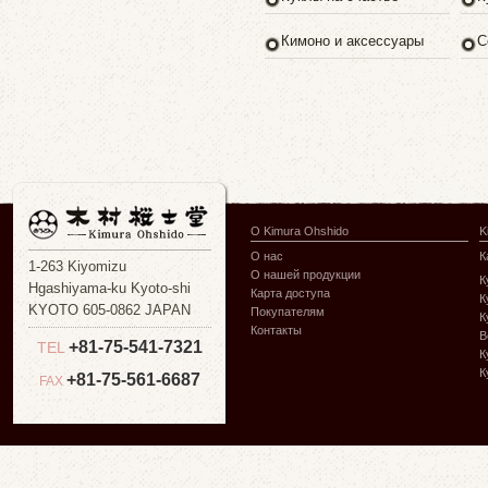
Кимоно и аксессуары
С
О Kimura Ohshido
K
О нас
К
1-263 Kiyomizu
О нашей продукции
К
Hgashiyama-ku Kyoto-shi
Карта доступа
К
KYOTO 605-0862 JAPAN
Покупателям
К
Контакты
В
+81-75-541-7321
TEL
К
К
+81-75-561-6687
FAX