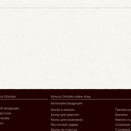
ra Ohshido
Kimura Ohshido online shop
Категории продукции
й продукции
Куклы в кимоно
Прочие ку
доступа
Куклы для девочек
Брелоки
ателям
Куклы для мальчиков
Кимоно и 
ты
Восточный зодиак
Сезонные
Куклы на счастье
Столовые