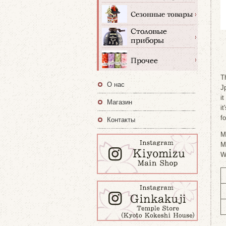
T
О нас
J
i
Магазин
i
f
Контакты
M
M
W