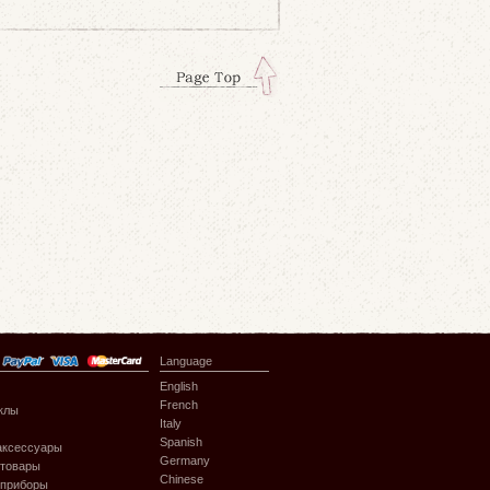
Language
English
French
клы
Italy
Spanish
аксессуары
Germany
 товары
Chinese
 приборы