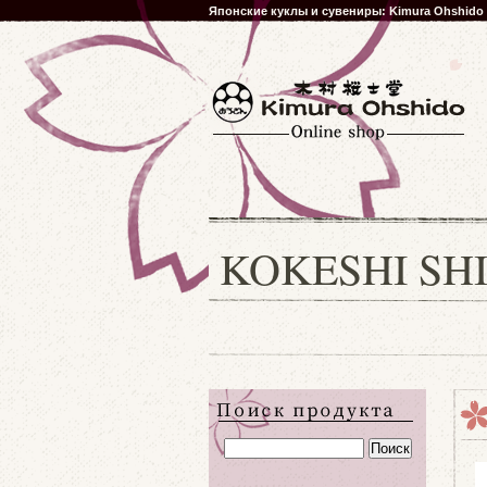
Японские куклы и сувениры: Kimura Ohshido
KOKESHI SH