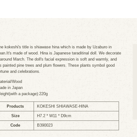
he kokeshi's title is shiawase hina which is made by Uzaburo in
pan.It's made of wood. Hina is Japanese taraditinal doll. We decorate
t around March. The doll's facial expression is soft and warmly, and
t's painted pine trees and plum flowers. These plants symbol good
ortune and celebrations.
aterial/Wood
ade in Japan
eight(with a package):220g
Products
KOKESHI SHIAWASE-HINA
Size
H7.2 * W11 * D9cm
Code
B390023