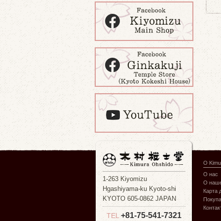
О Kimu
О нас
1-263 Kiyomizu
О наше
Hgashiyama-ku Kyoto-shi
Карта 
KYOTO 605-0862 JAPAN
Покуп
Контак
+81-75-541-7321
TEL