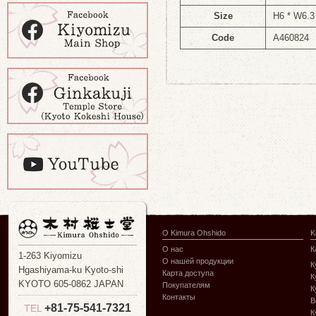
Size
H6 * W6.3
Code
A460824
О Kimura Ohshido
K
О нас
К
1-263 Kiyomizu
О нашей продукции
К
Hgashiyama-ku Kyoto-shi
Карта доступа
К
KYOTO 605-0862 JAPAN
Покупателям
К
Контакты
В
+81-75-541-7321
TEL
К