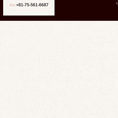
К
+81-75-561-6687
FAX