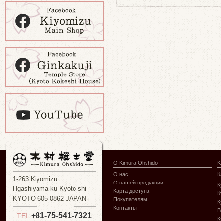
О Kimura Ohshido
K
О нас
К
1-263 Kiyomizu
О нашей продукции
К
Hgashiyama-ku Kyoto-shi
Карта доступа
К
KYOTO 605-0862 JAPAN
Покупателям
К
Контакты
В
+81-75-541-7321
TEL
К