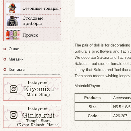
The pair of doll is for decorationg
О нас
Sakura is pink flowers and Tachib
We decorate Sakura and Tachiba
Магазин
Sakura is out side of female doll
Контакты
is say that Sakura and Tachibana
Tachibana means wishing longevit
Material/Rayon
Products
Accessory
Size
H5.5 * W6
Code
A26-207