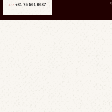
К
+81-75-561-6687
FAX