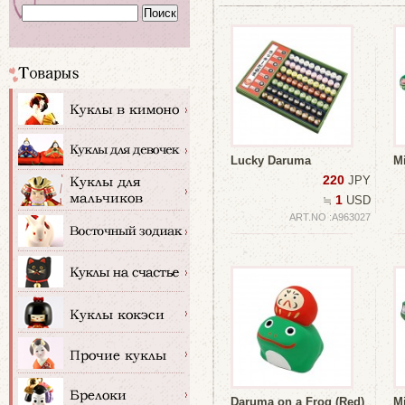
Lucky Daruma
M
220
JPY
1
≒
USD
ART.NO :A963027
Daruma on a Frog (Red)
M