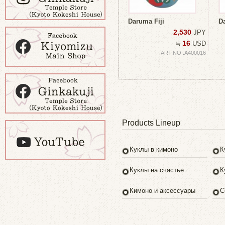
Daruma Fiji
D
2,530
JPY
16
≒
USD
ART.NO :A400016
Products Lineup
Куклы в кимоно
К
Куклы на счастье
К
Кимоно и аксессуары
С