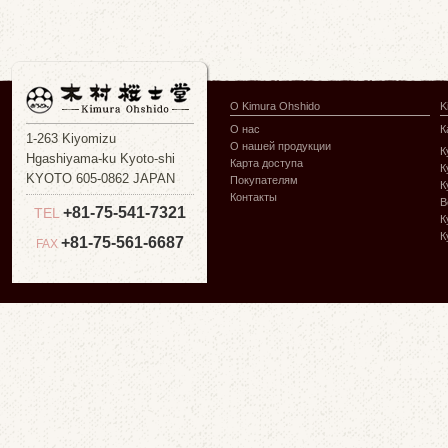
О Kimura Ohshido
K
О нас
К
1-263 Kiyomizu
О нашей продукции
К
Hgashiyama-ku Kyoto-shi
Карта доступа
К
KYOTO 605-0862 JAPAN
Покупателям
К
Контакты
В
+81-75-541-7321
TEL
К
К
+81-75-561-6687
FAX