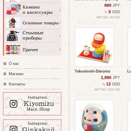
880
JPY
5
≒
USD
ART.NO :AG100
О нас
Yakuotoshi-Daruma
L
Магазин
1,980
JPY
12
Контакты
≒
USD
ART.NO :A19-330