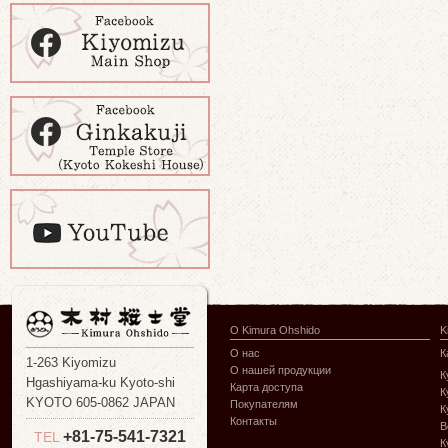
О Kimura Ohshido
K
О нас
К
1-263 Kiyomizu
О нашей продукции
К
Hgashiyama-ku Kyoto-shi
Карта доступа
К
KYOTO 605-0862 JAPAN
Покупателям
К
Контакты
В
+81-75-541-7321
TEL
К