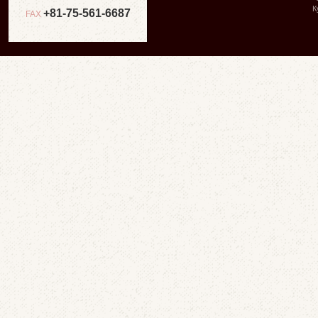
К
+81-75-561-6687
FAX