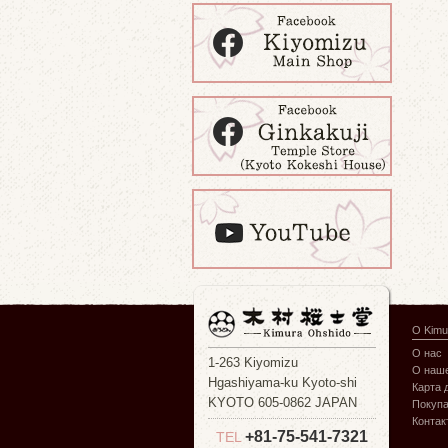
О Kimu
О нас
1-263 Kiyomizu
О наше
Hgashiyama-ku Kyoto-shi
Карта 
KYOTO 605-0862 JAPAN
Покуп
Контак
+81-75-541-7321
TEL