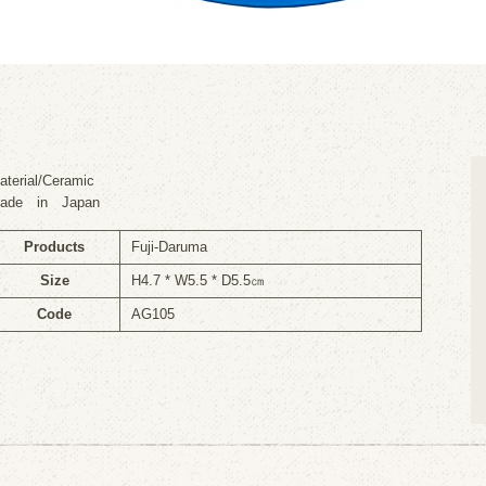
aterial/Ceramic
ade in Japan
Products
Fuji-Daruma
Size
H4.7 * W5.5 * D5.5㎝
Code
AG105