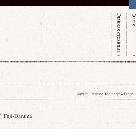
Kimura Ohshido Top page
» Prodcu
Fuji-Daruma