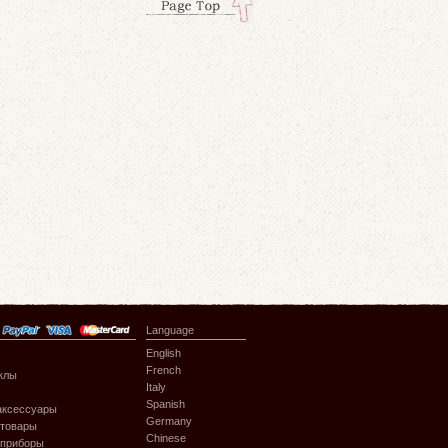
Language
English
French
клы
Italy
Spanish
аксессуары
Germany
 товары
Chinese
 приборы