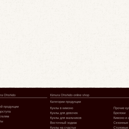
ra Ohshido
Kimura Ohshido online shop
Категории продукции
й продукции
Куклы в кимоно
Прочие ку
доступа
Куклы для девочек
Брелоки
ателям
Куклы для мальчиков
Кимоно и 
ты
Восточный зодиак
Сезонные
Куклы на счастье
Столовые