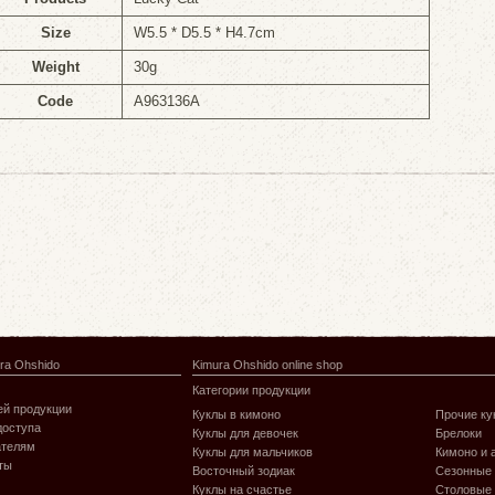
Size
W5.5 * D5.5 * H4.7cm
Weight
30g
Code
A963136A
ra Ohshido
Kimura Ohshido online shop
Категории продукции
й продукции
Куклы в кимоно
Прочие ку
доступа
Куклы для девочек
Брелоки
ателям
Куклы для мальчиков
Кимоно и 
ты
Восточный зодиак
Сезонные
Куклы на счастье
Столовые