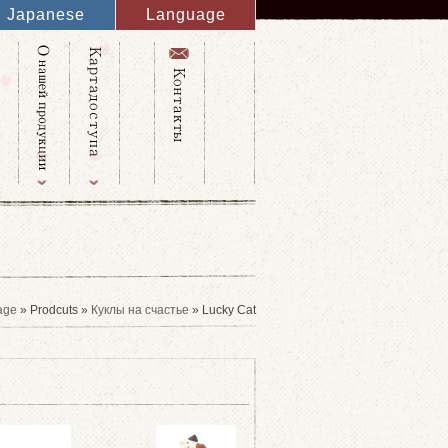
Japanese
Language
English
French
Italy
Spanish
Germany
Chinese
Russian
Taiwanese
Korean
age
» Prodcuts »
Куклы на счастье
» Lucky Cat