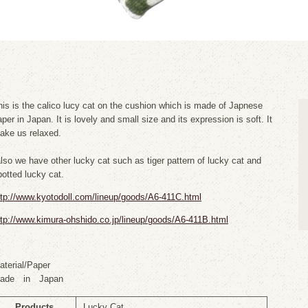
his is the calico lucy cat on the cushion which is made of Japnese
per in Japan. It is lovely and small size and its expression is soft. It
ake us relaxed.
also we have other lucky cat such as tiger pattern of lucky cat and
potted lucky cat.
ttp://www.kyotodoll.com/lineup/goods/A6-411C.html
ttp://www.kimura-ohshido.co.jp/lineup/goods/A6-411B.html
aterial/Paper
ade in Japan
Products
Lucky Cat