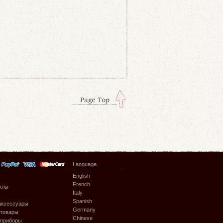
Language
English
French
клы
Italy
Spanish
аксессуары
Germany
 товары
Chinese
 приборы