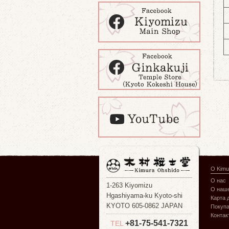
О Kimu
О нас
1-263 Kiyomizu
О наше
Hgashiyama-ku Kyoto-shi
Карта 
KYOTO 605-0862 JAPAN
Покуп
Контак
+81-75-541-7321
TEL