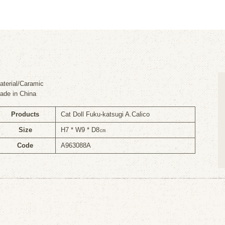
aterial/Caramic
ade in China
Products
Cat Doll Fuku-katsugi A.Calico
Size
H7 * W9 * D8㎝
Code
A963088A