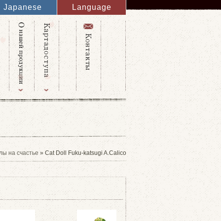
Japanese
Language
English
French
Italy
Spanish
Germany
Chinese
Russian
Taiwanese
Korean
лы на счастье
» Cat Doll Fuku-katsugi A.Calico