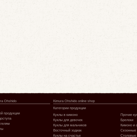
ra Ohshido
Kimura Ohshido online shop
Категории продукции
й продукции
Куклы в кимоно
Прочие ку
доступа
Куклы для девочек
Брелоки
ателям
Куклы для мальчиков
Кимоно и 
ты
Восточный зодиак
Сезонные
Куклы на счастье
Столовые