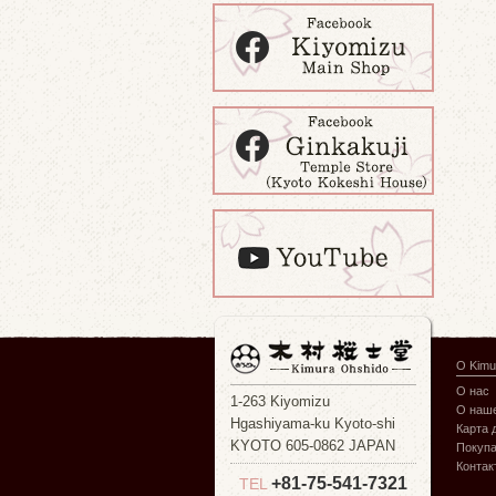
О Kimu
О нас
1-263 Kiyomizu
О наше
Hgashiyama-ku Kyoto-shi
Карта 
KYOTO 605-0862 JAPAN
Покуп
Контак
+81-75-541-7321
TEL