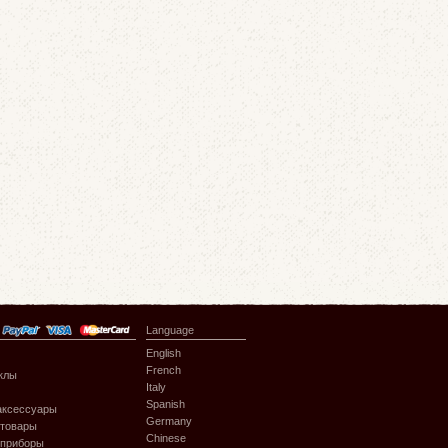
Language
English
French
клы
Italy
Spanish
аксессуары
Germany
 товары
Chinese
 приборы