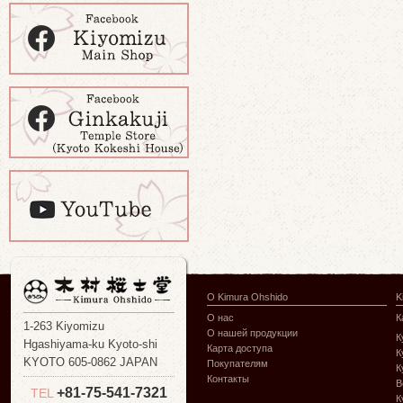
О Kimura Ohshido
K
О нас
К
1-263 Kiyomizu
О нашей продукции
К
Hgashiyama-ku Kyoto-shi
Карта доступа
К
KYOTO 605-0862 JAPAN
Покупателям
К
Контакты
В
+81-75-541-7321
TEL
К