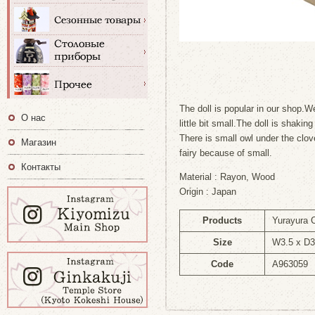
The doll is popular in our shop.We
О нас
little bit small.The doll is shakin
There is small owl under the clov
Магазин
fairy because of small.
Контакты
Material : Rayon, Wood
Origin : Japan
Products
Yurayura 
Size
W3.5 x D3
Code
A963059