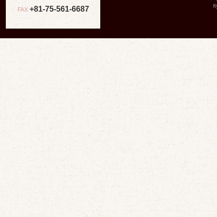
К
+81-75-561-6687
FAX