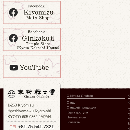
О Kimura Ohshido
K
О нас
К
1-263 Kiyomizu
О нашей продукции
К
Hgashiyama-ku Kyoto-shi
Карта доступа
К
KYOTO 605-0862 JAPAN
Покупателям
К
Контакты
В
+81-75-541-7321
TEL
К