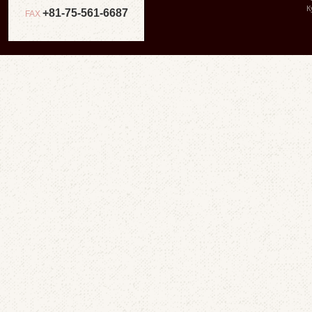
К
+81-75-561-6687
FAX