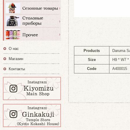
О нас
Products
Daruma S
Магазин
Size
H9 * W7 
Code
A400015
Контакты