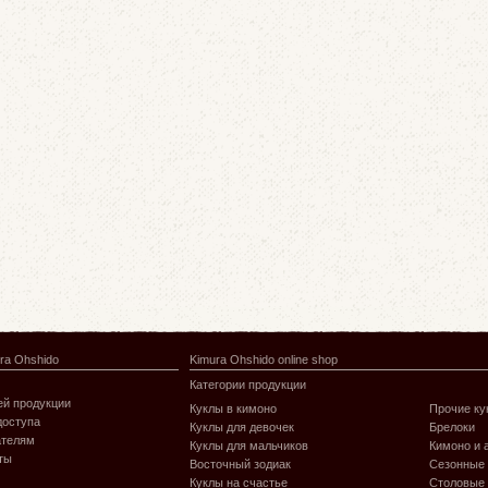
ra Ohshido
Kimura Ohshido online shop
Категории продукции
й продукции
Куклы в кимоно
Прочие ку
доступа
Куклы для девочек
Брелоки
ателям
Куклы для мальчиков
Кимоно и 
ты
Восточный зодиак
Сезонные
Куклы на счастье
Столовые