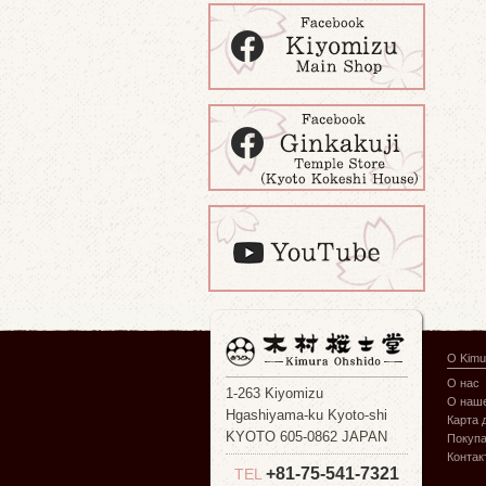
О Kimu
О нас
1-263 Kiyomizu
О наше
Hgashiyama-ku Kyoto-shi
Карта 
KYOTO 605-0862 JAPAN
Покуп
Контак
+81-75-541-7321
TEL