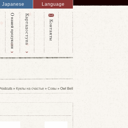
Japanese
Language
English
French
Italy
Spanish
Germany
Chinese
Russian
Taiwanese
Korean
Prodcuts »
Куклы на счастье
»
Совы
» Owl Bell