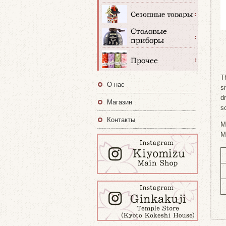
T
О нас
s
dr
Магазин
s
Контакты
M
M