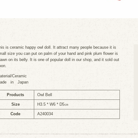
his is ceramic happy owl doll. It attract many people because it is
mall size you can put on palm of your hand and pink plum flower is
awn on its belly. It is one of popular doll in our shop, and it sold out
oon.
aterial/Ceramic
ade in Japan
Products
Owl Bell
Size
H3.5 * W6 * D5㎝
Code
A240034