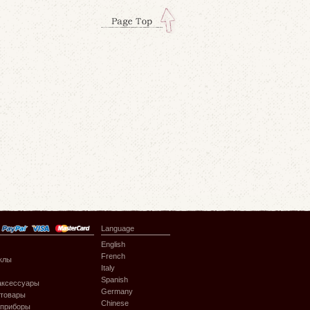
Language
English
French
клы
Italy
Spanish
аксессуары
Germany
 товары
Chinese
 приборы