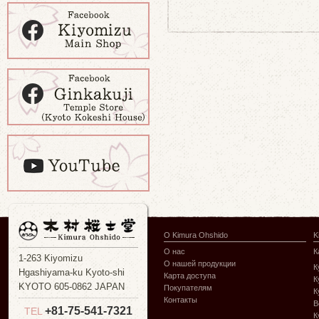
О Kimura Ohshido
K
О нас
К
1-263 Kiyomizu
О нашей продукции
К
Hgashiyama-ku Kyoto-shi
Карта доступа
К
KYOTO 605-0862 JAPAN
Покупателям
К
Контакты
В
+81-75-541-7321
TEL
К