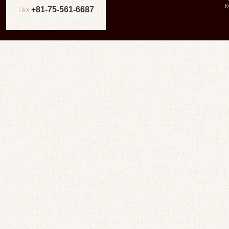
К
+81-75-561-6687
FAX