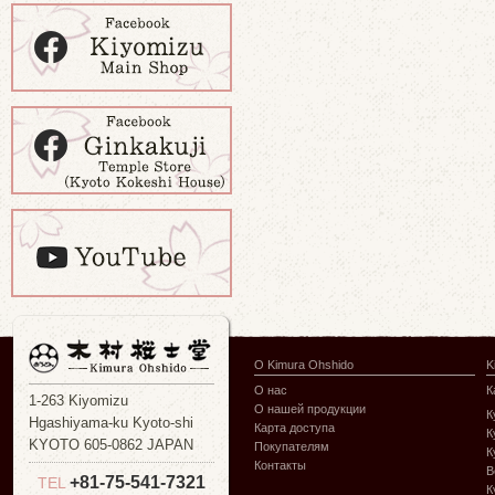
О Kimura Ohshido
K
О нас
К
1-263 Kiyomizu
О нашей продукции
К
Hgashiyama-ku Kyoto-shi
Карта доступа
К
KYOTO 605-0862 JAPAN
Покупателям
К
Контакты
В
+81-75-541-7321
TEL
К