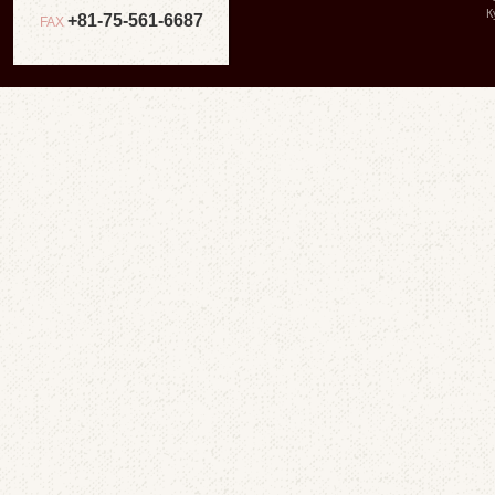
К
+81-75-561-6687
FAX