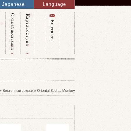
Japanese
Language
English
French
Italy
Spanish
Germany
Chinese
Russian
Taiwanese
Korean
 »
Восточный зодиак
» Oriental Zodiac Monkey