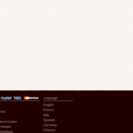
Language
English
French
клы
Italy
Spanish
аксессуары
Germany
 товары
Chinese
 приборы