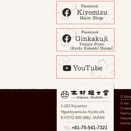
О Kimu
О нас
1-263 Kiyomizu
О наше
Hgashiyama-ku Kyoto-shi
Карта 
KYOTO 605-0862 JAPAN
Покуп
Контак
+81-75-541-7321
TEL