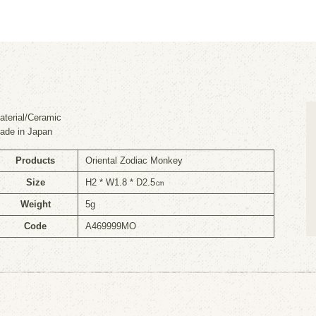
aterial/Ceramic
ade in Japan
Products
Oriental Zodiac Monkey
Size
H2 * W1.8 * D2.5㎝
Weight
5g
Code
A469999MO