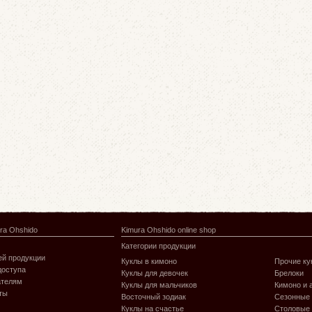
ra Ohshido
Kimura Ohshido online shop
Категории продукции
й продукции
Куклы в кимоно
Прочие ку
доступа
Куклы для девочек
Брелоки
ателям
Куклы для мальчиков
Кимоно и 
ты
Восточный зодиак
Сезонные
Куклы на счастье
Столовые